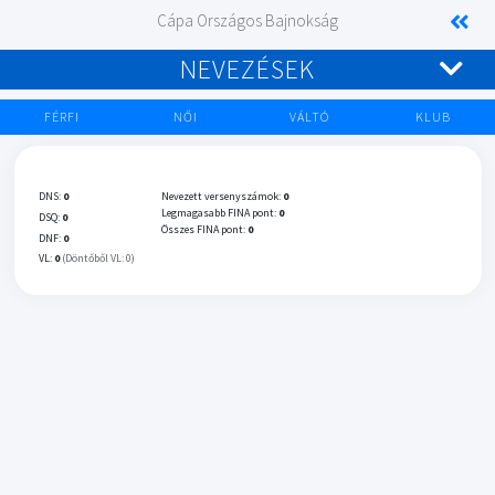
Cápa Országos Bajnokság
NEVEZÉSEK
FÉRFI
NŐI
VÁLTÓ
KLUB
DNS:
0
Nevezett versenyszámok:
0
Legmagasabb FINA pont:
0
DSQ:
0
Összes FINA pont:
0
DNF:
0
VL:
0
(Döntőből VL: 0)