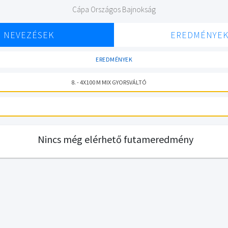
Cápa Országos Bajnokság
NEVEZÉSEK
EREDMÉNYE
EREDMÉNYEK
8. - 4X100 M MIX GYORSVÁLTÓ
Nincs még elérhető futameredmény