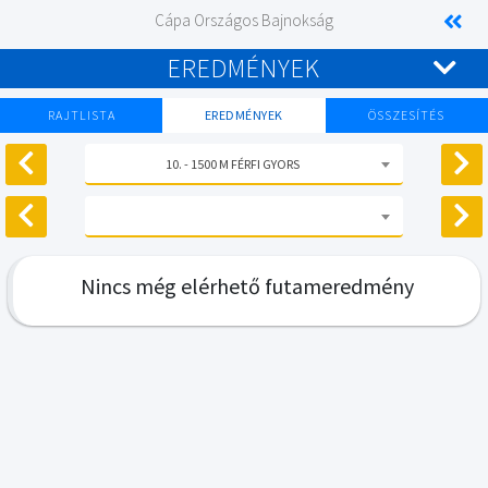
Cápa Országos Bajnokság
EREDMÉNYEK
RAJTLISTA
EREDMÉNYEK
ÖSSZESÍTÉS
10. - 1500 M FÉRFI GYORS
Nincs még elérhető futameredmény