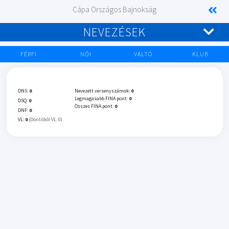
Cápa Országos Bajnokság
NEVEZÉSEK
FÉRFI
NŐI
VÁLTÓ
KLUB
DNS:
0
Nevezett versenyszámok:
0
Legmagasabb FINA pont:
0
DSQ:
0
Összes FINA pont:
0
DNF:
0
VL:
0
(Döntőből VL: 0)