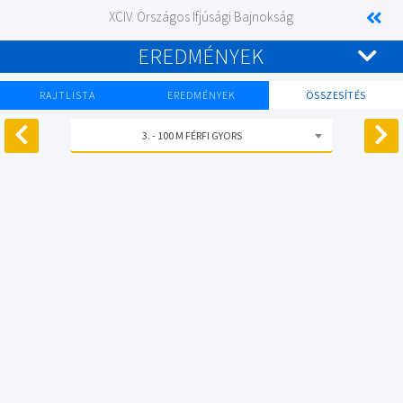
XCIV. Országos Ifjúsági Bajnokság
EREDMÉNYEK
RAJTLISTA
EREDMÉNYEK
ÖSSZESÍTÉS
3. - 100 M FÉRFI GYORS