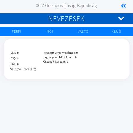
XCIV. Országos Ifjúsági Bajnokság
NEVEZÉSEK
FÉRFI
NŐI
VÁLTÓ
KLUB
DNS:
0
Nevezett versenyszámok:
0
Legmagasabb FINA pont:
0
DSQ:
0
Összes FINA pont:
0
DNF:
0
VL:
0
(Döntőből VL: 0)