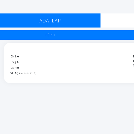
ADATLAP
FÉRFI
DNS:
0
DSQ:
0
DNF:
0
VL:
0
(Döntőből VL: 0)