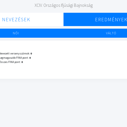
XCIV. Országos Ifjúsági Bajnokság
NEVEZÉSEK
EREDMÉNYE
NŐI
VÁLTÓ
Nevezett versenyszámok:
0
Legmagasabb FINA pont:
0
Összes FINA pont:
0