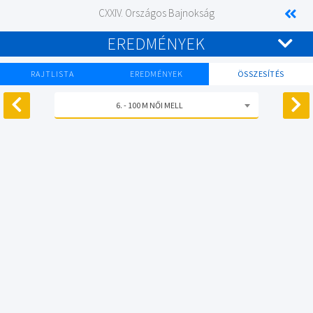
CXXIV. Országos Bajnokság
EREDMÉNYEK
RAJTLISTA
EREDMÉNYEK
ÖSSZESÍTÉS
6. - 100 M NŐI MELL