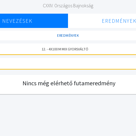
CXXIV. Országos Bajnokság
NEVEZÉSEK
EREDMÉNYE
EREDMÉNYEK
12. - 4X100 M MIX GYORSVÁLTÓ
Nincs még elérhető futameredmény