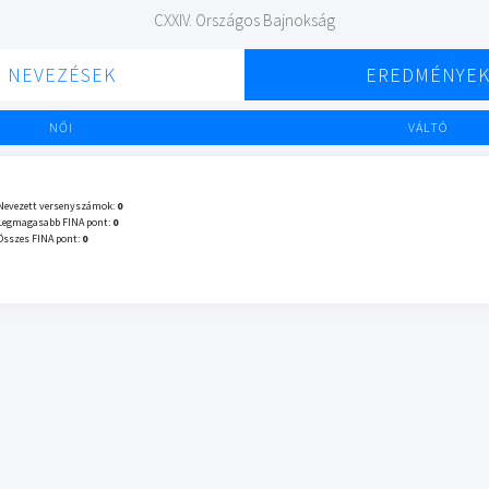
CXXIV. Országos Bajnokság
NEVEZÉSEK
EREDMÉNYE
NŐI
VÁLTÓ
Nevezett versenyszámok:
0
Legmagasabb FINA pont:
0
Összes FINA pont:
0