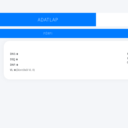
ADATLAP
FÉRFI
DNS:
0
DSQ:
0
DNF:
0
VL:
0
(Döntőből VL: 0)