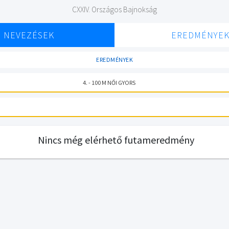
CXXIV. Országos Bajnokság
NEVEZÉSEK
EREDMÉNYE
EREDMÉNYEK
4. - 100 M NŐI GYORS
Nincs még elérhető futameredmény