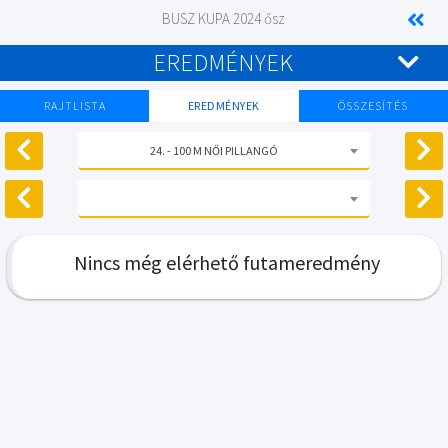
BUSZ KUPA 2024 ősz
EREDMÉNYEK
RAJTLISTA
EREDMÉNYEK
ÖSSZESÍTÉS
24. - 100 M NŐI PILLANGÓ
Nincs még elérhető futameredmény