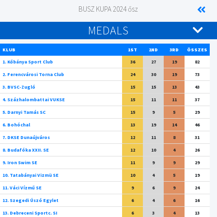
BUSZ KUPA 2024 ősz
MEDALS
KLUB
1ST
2ND
3RD
ÖSSZES
1. Kőbánya Sport Club
36
27
19
82
2. Ferencvárosi Torna Club
24
30
19
73
3. BVSC-Zugló
15
15
13
43
4. Százhalombattai VUKSE
15
11
11
37
5. Darnyi Tamás SC
15
9
5
29
6. Bohóchal
13
19
14
46
7. DKSE Dunaújváros
12
11
8
31
8. Budafóka XXII. SE
12
10
4
26
9. Iron Swim SE
11
9
9
29
10. Tatabányai Vizmü SE
10
4
5
19
11. Váci Vízmű SE
9
6
9
24
12. Szegedi Úszó Egylet
6
4
6
16
13. Debreceni Sportc. SI
6
3
4
13