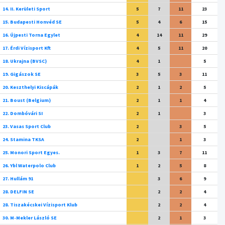
14. II. Kerületi Sport
5
7
11
23
15. Budapesti Honvéd SE
5
4
6
15
16. Újpesti Torna Egylet
4
14
11
29
17. Érdi Vízisport Kft
4
5
11
20
18. Ukrajna (BVSC)
4
1
5
19. Gigászok SE
3
5
3
11
20. Keszthelyi Kiscápák
2
1
2
5
21. Boust (Belgium)
2
1
1
4
22. Dombóvári SI
2
1
3
23. Vasas Sport Club
2
3
5
24. Stamina TKSA
2
1
3
25. Monori Sport Egyes.
1
3
7
11
26. Ybl Waterpolo Club
1
2
5
8
27. Hullám 91
3
6
9
28. DELFIN SE
2
2
4
28. Tiszakécskei Vízisport Klub
2
2
4
30. M-Mekler László SE
2
1
3