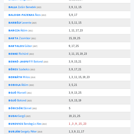
BALLA
Zalán Benedek
3, 9, 11, 15
(2015)
BALOGH-FAZEKAS
Ákos
5, 9, 17
(2013)
BARBÉLY
Levente
3, 5, 11, 15
(2015)
BARCZA
Ádám
1, 11, 17, 23
(2011)
BARTA
Zsombor
15, 19, 25
(2011)
BARTALOS
Gábor
9, 17, 25
(2007)
BENKE
Richárd
3, 11, 15, 19, 23
(2013)
BENKÓ-JAGYUTT
Botond
3, 9, 15, 21
(2010)
BÉRES
Szabolcs
3, 9, 17, 21
(2013)
BERNÁTH
Milos
1, 3, 11, 15, 19, 23
(2014)
BOBOLA
Ádám
3, 5, 21
(2010)
BOJÓ
Marcell
3, 9, 13, 25
(2011)
BOJÓ
Botond
5, 9, 15, 19
(2015)
BÖRCSÖK
Dániel
5
(2002)
BUDAI
Gergő
19, 21, 25
(2015)
BUKOVICS
Bendegúz Alex
1
,
3
,
9
,
15
,
23
(2013)
BURJÁN
Gergely Péter
1, 3, 9, 11, 17
(2014)