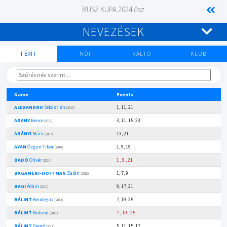
BUSZ KUPA 2024 ősz
NEVEZÉSEK
FÉRFI
NŐI
VÁLTÓ
KLUB
Name
Events
ALEXANDRU
Sebastián
1, 11, 21
(2013)
ARANY
Bence
3, 11, 15, 23
(2013)
ARÁNYI
Márk
13, 21
(2007)
AYAN
Özgün Tibor
1, 9, 19
(2010)
BADÓ
Olivér
1
,
9
,
21
(2014)
BAGAMÉRI-HOFFMAN
Zalán
1, 7, 9
(2012)
BAGI
Ádám
9, 17, 21
(2010)
BÁLINT
Bendegúz
7, 19, 25
(2013)
BÁLINT
Botond
7
,
19
,
25
(2011)
BÁLINT
Gergő
5, 11, 15, 17
(2014)