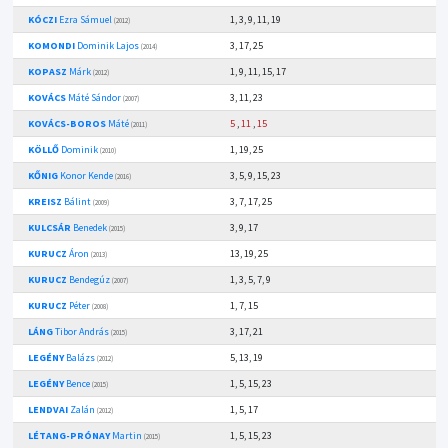
KÓCZI
Ezra Sámuel
1, 3, 9, 11, 19
(2012)
KOMONDI
Dominik Lajos
3, 17, 25
(2014)
KOPASZ
Márk
1, 9, 11, 15, 17
(2012)
KOVÁCS
Máté Sándor
3, 11, 23
(2007)
KOVÁCS-BOROS
Máté
5
,
11
,
15
(2011)
KÖLLŐ
Dominik
1, 19, 25
(2010)
KŐNIG
Konor Kende
3, 5, 9, 15, 23
(2016)
KREISZ
Bálint
3, 7, 17, 25
(2009)
KULCSÁR
Benedek
3, 9, 17
(2015)
KURUCZ
Áron
13, 19, 25
(2013)
KURUCZ
Bendegúz
1, 3, 5, 7, 9
(2007)
KURUCZ
Péter
1, 7, 15
(2008)
LÁNG
Tibor András
3, 17, 21
(2015)
LEGÉNY
Balázs
5, 13, 19
(2012)
LEGÉNY
Bence
1, 5, 15, 23
(2015)
LENDVAI
Zalán
1, 5, 17
(2012)
LÉTANG-PRÓNAY
Martin
1, 5, 15, 23
(2015)