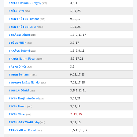
SZELES
Dominik Gergely
3, 9, 11
(2017)
SZÉLL
Péter
5, 17, 25
(2014)
SZENTPÉTERI
Botond
9, 15, 17
(2015)
SZENTPÉTERI
Olivér
1, 17, 25
(2013)
SZILÁGYI
Dániel
1, 3, 9, 11, 17
(2013)
SZŰCS
Milán
3, 9, 17
(2011)
TAKÁCS
Botond
1, 3, 7, 9, 11
(2008)
TAMÁS
Bálint Róbert
5, 9, 17, 21
(1993)
TÁSKA
Olivér
3, 9
(2016)
TIMÁR
Benjamin
9, 15, 17, 23
(2014)
TÓFALVI
Balázs Nándor
7, 13, 17, 25
(2013)
TORDAI
Dániel
3, 5, 9, 11, 21
(2017)
TÓTH
Benjámin Gergő
3, 17, 21
(2011)
TÓTH
Hunor
3, 11, 19
(2011)
TÓTH
Olivér
7
,
13
,
15
(2007)
TÓTH-BÉKEVÁRI
Filip
3, 11, 15
(2011)
TRÁVNYIK
Pál Donát
1, 5, 11, 15, 19
(2015)