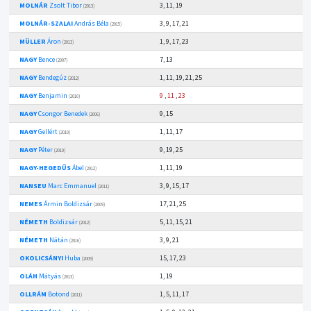
MOLNÁR
Zsolt Tibor
3, 11, 19
(2013)
MOLNÁR-SZALAI
András Béla
3, 9, 17, 21
(2015)
MÜLLER
Áron
1, 9, 17, 23
(2013)
NAGY
Bence
7, 13
(2007)
NAGY
Bendegúz
1, 11, 19, 21, 25
(2012)
NAGY
Benjamin
9
,
11
,
23
(2010)
NAGY
Csongor Benedek
9, 15
(2006)
NAGY
Gellért
1, 11, 17
(2010)
NAGY
Péter
9, 19, 25
(2010)
NAGY-HEGEDŰS
Ábel
1, 11, 19
(2012)
NANSEU
Marc Emmanuel
3, 9, 15, 17
(2011)
NEMES
Ármin Boldizsár
17, 21, 25
(2009)
NÉMETH
Boldizsár
5, 11, 15, 21
(2012)
NÉMETH
Nátán
3, 9, 21
(2016)
OKOLICSÁNYI
Huba
15, 17, 23
(2009)
OLÁH
Mátyás
1, 19
(2013)
OLLRÁM
Botond
1, 5, 11, 17
(2011)