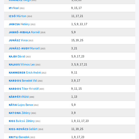
(2012)
IFI
Noel
9, 15, 17
(2011)
IZSÓ
Márton
11, 17, 21
(2014)
JANCSA
Hetény
1, 5, 9, 13, 17
(2012)
JANKÓ-HIBALA
Kornél
5, 9
(2014)
JUHÁSZ
Vince
15, 19, 25
(2013)
JUHÁSZ-HUDY
Marcell
3, 21
(2015)
KAJDI
Dávid
5, 9, 17, 23
(2013)
KALAUS
Vilmos Leo
3, 5, 9, 17, 21
(2016)
KAMMERER
Erick André
9, 11
(2012)
KARDOS
Benedek Vid
3, 9, 17
(2016)
KARDOS
Tibor Kristóf
9, 11, 15
(2015)
KÁRPÁTI
Máté
1, 13
(2008)
KÁTAI
Lajos Bence
5, 9
(2012)
KATONA
Zétény
3, 9
(2016)
KISS
Bulcsú Zétény
1, 9, 11, 17, 23
(2011)
KISS-KOVÁCS
Gellért
11, 19, 25
(2014)
KNITLI
Benedek
1, 9, 17, 23
(2013)