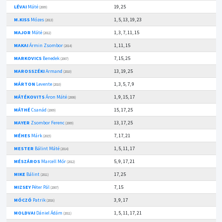
LÉVAI
Máté
19, 25
(2009)
M.KISS
Mózes
1, 5, 13, 19, 23
(2013)
MAJOR
Máté
1, 3, 7, 11, 15
(2012)
MAKAI
Ármin Zsombor
1, 11, 15
(2014)
MARKOVICS
Benedek
7, 15, 25
(2007)
MAROSSZÉKI
Armand
13, 19, 25
(2010)
MÁRTON
Levente
1, 3, 5, 7, 9
(2010)
MÁTÉKOVITS
Áron Máté
1, 9, 15, 17
(2008)
MÁTHÉ
Csanád
15, 17, 25
(2009)
MAYER
Zsombor Ferenc
13, 17, 25
(2009)
MÉHES
Márk
7, 17, 21
(2015)
MESTER
Bálint Máté
1, 5, 11, 17
(2014)
MÉSZÁROS
Marcell Mór
5, 9, 17, 21
(2012)
MIKE
Bálint
17, 25
(2011)
MIZSEY
Péter Pál
7, 15
(2007)
MÓCZÓ
Patrik
3, 9, 17
(2016)
MOLDVAI
Dániel Ádám
1, 5, 11, 17, 21
(2011)