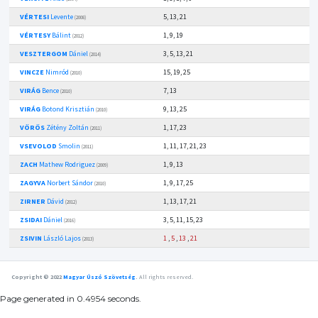
VÉRTESI
Levente
5, 13, 21
(2008)
VÉRTESY
Bálint
1, 9, 19
(2012)
VESZTERGOM
Dániel
3, 5, 13, 21
(2014)
VINCZE
Nimród
15, 19, 25
(2010)
VIRÁG
Bence
7, 13
(2010)
VIRÁG
Botond Krisztián
9, 13, 25
(2010)
VÖRÖS
Zétény Zoltán
1, 17, 23
(2011)
VSEVOLOD
Smolin
1, 11, 17, 21, 23
(2011)
ZACH
Mathew Rodriguez
1, 9, 13
(2009)
ZAGYVA
Norbert Sándor
1, 9, 17, 25
(2010)
ZIRNER
Dávid
1, 13, 17, 21
(2012)
ZSIDAI
Dániel
3, 5, 11, 15, 23
(2016)
ZSIVIN
László Lajos
1
,
5
,
13
,
21
(2013)
Copyright © 2022
Magyar Úszó Szövetség
.
All rights reserved.
Page generated in 0.4954 seconds.