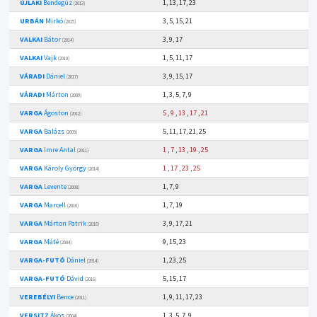
ÚJLAKI
Bendegúz
1, 13, 17, 23
(2013)
URBÁN
Mirkó
3, 5, 15, 21
(2015)
VALKAI
Bátor
3, 9, 17
(2014)
VALKAI
Vajk
1, 5, 11, 17
(2010)
VÁRADI
Dániel
3, 9, 15, 17
(2017)
VÁRADI
Márton
1, 3, 5, 7, 9
(2009)
VARGA
Ágoston
5
,
9
,
13
,
17
,
21
(2012)
VARGA
Balázs
5, 11, 17, 21, 25
(2009)
VARGA
Imre Antal
1
,
7
,
13
,
19
,
25
(2011)
VARGA
Károly György
1
,
17
,
23
,
25
(2014)
VARGA
Levente
1, 7, 9
(2008)
VARGA
Marcell
1, 7, 19
(2010)
VARGA
Márton Patrik
3, 9, 17, 21
(2016)
VARGA
Máté
9, 15, 23
(2004)
VARGA-FUTÓ
Dániel
1, 23, 25
(2014)
VARGA-FUTÓ
Dávid
5, 15, 17
(2016)
VEREBÉLYI
Bence
1, 9, 11, 17, 23
(2011)
VERSITZ
Ákos
1, 3, 5, 7, 9
(2004)