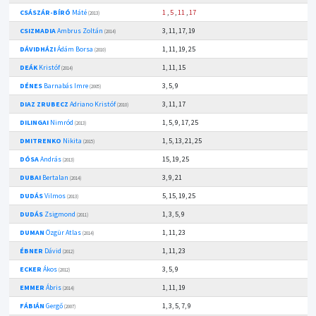
CSÁSZÁR-BÍRÓ
Máté
1
,
5
,
11
,
17
(2013)
CSIZMADIA
Ambrus Zoltán
3, 11, 17, 19
(2014)
DÁVIDHÁZI
Ádám Borsa
1, 11, 19, 25
(2010)
DEÁK
Kristóf
1, 11, 15
(2014)
DÉNES
Barnabás Imre
3, 5, 9
(2005)
DIAZ ZRUBECZ
Adriano Kristóf
3, 11, 17
(2010)
DILINGAI
Nimród
1, 5, 9, 17, 25
(2013)
DMITRENKO
Nikita
1, 5, 13, 21, 25
(2015)
DÓSA
András
15, 19, 25
(2013)
DUBAI
Bertalan
3, 9, 21
(2014)
DUDÁS
Vilmos
5, 15, 19, 25
(2013)
DUDÁS
Zsigmond
1, 3, 5, 9
(2011)
DUMAN
Özgür Atlas
1, 11, 23
(2014)
ÉBNER
Dávid
1, 11, 23
(2012)
ECKER
Ákos
3, 5, 9
(2012)
EMMER
Ábris
1, 11, 19
(2014)
FÁBIÁN
Gergő
1, 3, 5, 7, 9
(2007)