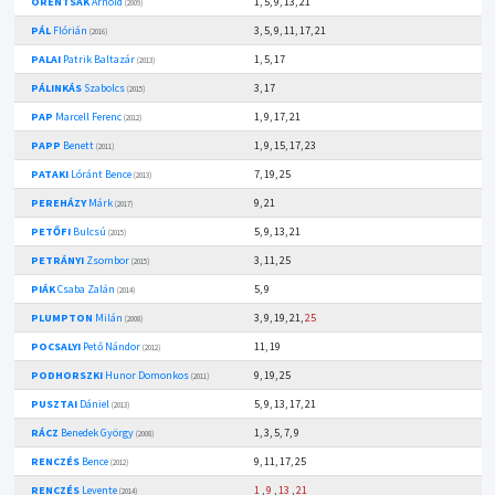
ORENTSÁK
Arnold
1, 5, 9, 13, 21
(2009)
PÁL
Flórián
3, 5, 9, 11, 17, 21
(2016)
PALAI
Patrik Baltazár
1, 5, 17
(2013)
PÁLINKÁS
Szabolcs
3, 17
(2015)
PAP
Marcell Ferenc
1, 9, 17, 21
(2012)
PAPP
Benett
1, 9, 15, 17, 23
(2011)
PATAKI
Lóránt Bence
7, 19, 25
(2013)
PEREHÁZY
Márk
9, 21
(2017)
PETŐFI
Bulcsú
5, 9, 13, 21
(2015)
PETRÁNYI
Zsombor
3, 11, 25
(2015)
PIÁK
Csaba Zalán
5, 9
(2014)
PLUMPTON
Milán
3, 9, 19, 21,
25
(2008)
POCSALYI
Pető Nándor
11, 19
(2012)
PODHORSZKI
Hunor Domonkos
9, 19, 25
(2011)
PUSZTAI
Dániel
5, 9, 13, 17, 21
(2013)
RÁCZ
Benedek György
1, 3, 5, 7, 9
(2008)
RENCZÉS
Bence
9, 11, 17, 25
(2012)
RENCZÉS
Levente
1
,
9
,
13
,
21
(2014)