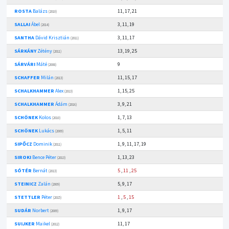
ROSTA
Balázs
11, 17, 21
(2010)
SALLAI
Ábel
3, 11, 19
(2014)
SANTHA
Dávid Krisztián
3, 11, 17
(2011)
SÁRKÁNY
Zétény
13, 19, 25
(2011)
SÁRVÁRI
Máté
9
(2008)
SCHAFFER
Milán
11, 15, 17
(2013)
SCHALKHAMMER
Alex
1, 15, 25
(2013)
SCHALKHAMMER
Ádám
3, 9, 21
(2016)
SCHÖNEK
Kolos
1, 7, 13
(2010)
SCHÖNEK
Lukács
1, 5, 11
(2009)
SIPŐCZ
Dominik
1, 9, 11, 17, 19
(2011)
SIROKI
Bence Péter
1, 13, 23
(2013)
SÓTÉR
Bernát
5
,
11
,
25
(2013)
STEINICZ
Zalán
5, 9, 17
(2009)
STETTLER
Péter
1
,
5
,
15
(2015)
SUDÁR
Norbert
1, 9, 17
(2009)
SUIJKER
Maikel
11, 17
(2012)