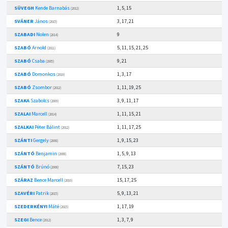
SÜVEGH
Kende Barnabás
1, 5, 15
(2012)
SVÁNER
János
3, 17, 21
(2015)
SZABADI
Nolen
9
(2014)
SZABÓ
Arnold
5, 11, 15, 21, 25
(2011)
SZABÓ
Csaba
9, 21
(2005)
SZABÓ
Domonkos
1, 3, 17
(2010)
SZABÓ
Zsombor
1, 11, 19, 25
(2012)
SZAKA
Szabolcs
3, 9, 11, 17
(2009)
SZALAI
Marcell
1, 11, 15, 21
(2014)
SZALKAI
Péter Bálint
1, 11, 17, 25
(2012)
SZÁNTI
Gergely
1, 9, 15, 23
(2008)
SZÁNTÓ
Benjamin
1, 5, 9, 13
(2008)
SZÁNTÓ
Brúnó
7, 15, 23
(2008)
SZÁRAZ
Bence Marcell
15, 17, 25
(2010)
SZAVÉRI
Patrik
5, 9, 13, 21
(2015)
SZEDERKÉNYI
Máté
1, 17, 19
(2015)
SZEGI
Bence
1, 3, 7, 9
(2012)