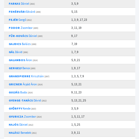
FARKAS
Dániel
3, 5, 9
(2016)
FEHÉRVÁRI
Edvárd
5, 15
(2008)
FEJÉR
Gergő
1, 3, 9, 17, 23
(2012)
FODOR
Zsombor
3, 11, 19
(2009)
FŰR-KOVÁCS
Dániel
9, 17
(2009)
GAJDICS
Balázs
7, 19
(2008)
GÁL
Dávid
1, 7, 9
(2006)
GALAMBOS
Áron
5, 9, 21
(2014)
GERGELY
Bence
1, 9, 17
(2009)
GRANDPIERRE
Krisztián
1, 3, 5, 7, 9
(2007)
GRIZNER
Árpád Áron
5, 13, 21
(2014)
GULYÁS
Buda
9, 11, 23
(2014)
GYENGE-TAKÁCS
Dávid
5, 13, 21, 25
(2012)
GYŐRFFY
Kende
3, 5, 9
(2015)
GYURICZA
Zsombor
1, 5, 11, 17
(2014)
HAJÓS
Dániel
1, 5, 25
(2012)
HALÁSZ
Benedek
3, 9, 11
(2011)