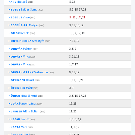
HARDI
Bulcsú
5, 13
(2011)
HEGEDE
Balázs Soma
5, 9, 15, 17, 23
(2012)
HEGEDÜS
Vince
5
,
13
,
17
,
21
(2014)
HEGEDŰS-ARI
Mátyás
3, 11, 15, 19
(2009)
HOMOKI
Arnold
1, 3, 9, 17, 19
(2014)
HONTI-PECORA
Sebestyén
7, 11, 19
(2007)
HORNYÁK
Márton
3, 5, 9
(2017)
HORVÁTH
Vince
3, 11, 15
(2013)
HORVÁTH
Vince
1, 7, 17
(2011)
HORVÁTH-FRANK
Szilveszter
9, 11, 17
(2009)
HÖFLINGER
Dániel
1, 11, 15, 21
(2013)
HÖFLINGER
Márk
3, 9
(2015)
HÖRICH
Misa Sámuel
3, 5, 15, 17, 23
(2016)
HUDÁK
Marcell János
17, 23
(2007)
HUNGLER
Ádám Zoltán
13, 21
(2015)
HUSZÁR
László
1, 3, 5, 7, 9
(2007)
HUSZTA
Máté
11, 17, 21
(2016)
HÜRKECZ
Gergő
5, 13, 21