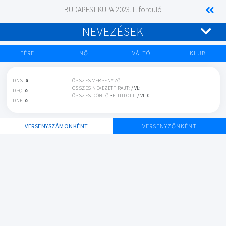
BUDAPEST KUPA 2023. II. forduló
NEVEZÉSEK
FÉRFI
NŐI
VÁLTÓ
KLUB
DNS:
0
ÖSSZES VERSENYZŐ:
ÖSSZES NEVEZETT RAJT:
/ VL:
DSQ:
0
ÖSSZES DÖNTŐBE JUTOTT:
/ VL: 0
DNF:
0
VERSENYSZÁMONKÉNT
VERSENYZŐNKÉNT