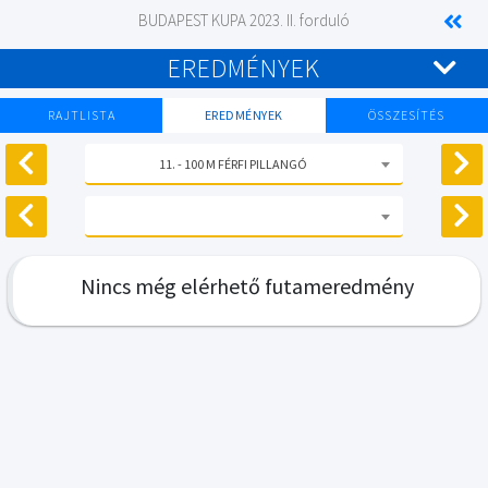
BUDAPEST KUPA 2023. II. forduló
EREDMÉNYEK
RAJTLISTA
EREDMÉNYEK
ÖSSZESÍTÉS
11. - 100 M FÉRFI PILLANGÓ
Nincs még elérhető futameredmény