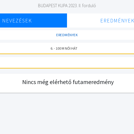
BUDAPEST KUPA 2023. II. forduló
NEVEZÉSEK
EREDMÉNYE
EREDMÉNYEK
6. - 100 M NŐI HÁT
Nincs még elérhető futameredmény