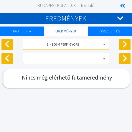
BUDAPEST KUPA 2023. II. forduló
EREDMÉNYEK
RAJTLISTA
EREDMÉNYEK
ÖSSZESÍTÉS
9. - 100 M FÉRFI GYORS
Nincs még elérhető futameredmény