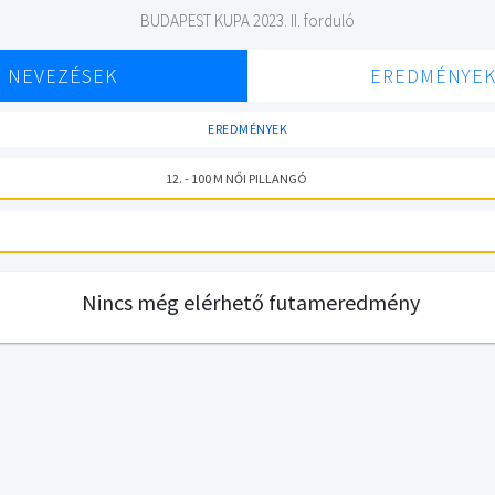
BUDAPEST KUPA 2023. II. forduló
NEVEZÉSEK
EREDMÉNYE
EREDMÉNYEK
12. - 100 M NŐI PILLANGÓ
Nincs még elérhető futameredmény