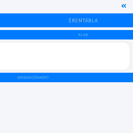
K
ÉREMTÁBLA
KLUB
VERSENYZŐNKÉNT