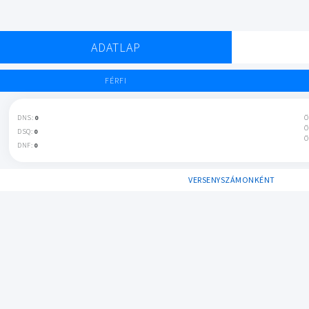
ADATLAP
FÉRFI
DNS:
0
Ö
Ö
DSQ:
0
Ö
DNF:
0
VERSENYSZÁMONKÉNT