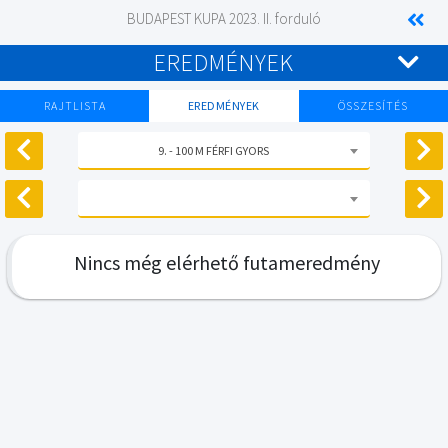
BUDAPEST KUPA 2023. II. forduló
EREDMÉNYEK
RAJTLISTA
EREDMÉNYEK
ÖSSZESÍTÉS
9. - 100 M FÉRFI GYORS
Nincs még elérhető futameredmény