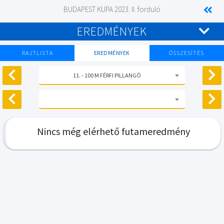
BUDAPEST KUPA 2023. II. forduló
EREDMÉNYEK
RAJTLISTA
EREDMÉNYEK
ÖSSZESÍTÉS
11. - 100 M FÉRFI PILLANGÓ
Nincs még elérhető futameredmény