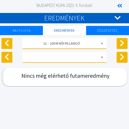
BUDAPEST KUPA 2023. II. forduló
EREDMÉNYEK
RAJTLISTA
EREDMÉNYEK
ÖSSZESÍTÉS
12. - 100 M NŐI PILLANGÓ
Nincs még elérhető futameredmény