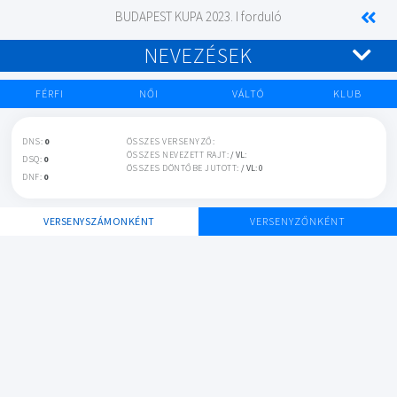
BUDAPEST KUPA 2023. I forduló
NEVEZÉSEK
FÉRFI
NŐI
VÁLTÓ
KLUB
DNS:
0
ÖSSZES VERSENYZŐ:
ÖSSZES NEVEZETT RAJT:
/ VL:
DSQ:
0
ÖSSZES DÖNTŐBE JUTOTT:
/ VL: 0
DNF:
0
VERSENYSZÁMONKÉNT
VERSENYZŐNKÉNT