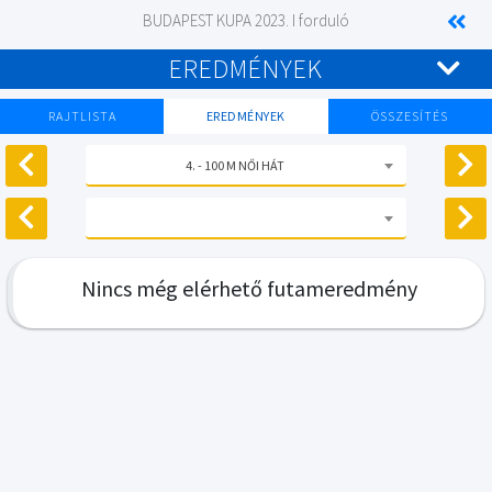
BUDAPEST KUPA 2023. I forduló
EREDMÉNYEK
RAJTLISTA
EREDMÉNYEK
ÖSSZESÍTÉS
4. - 100 M NŐI HÁT
Nincs még elérhető futameredmény