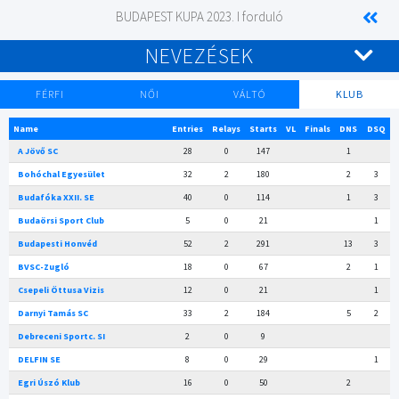
BUDAPEST KUPA 2023. I forduló
NEVEZÉSEK
FÉRFI
NŐI
VÁLTÓ
KLUB
Name
Entries
Relays
Starts
VL
Finals
DNS
DSQ
A Jövő SC
28
0
147
1
Bohóchal Egyesület
32
2
180
2
3
Budafóka XXII. SE
40
0
114
1
3
Budaörsi Sport Club
5
0
21
1
Budapesti Honvéd
52
2
291
13
3
BVSC-Zugló
18
0
67
2
1
Csepeli Öttusa Vizis
12
0
21
1
Darnyi Tamás SC
33
2
184
5
2
Debreceni Sportc. SI
2
0
9
DELFIN SE
8
0
29
1
Egri Úszó Klub
16
0
50
2