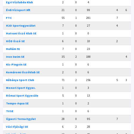
Egri Vízilabda Klub
2
0
4
Érdi Vízisport Kft
21
0
99
4
6
FTC
55
1
281
7
H2O Sportegyesület
7
0
27
4
Hatvani Úszó Klub SE
1
0
0
HÓD Úszó SE
6
0
10
2
Hullám 91
7
0
23
Iron Swim SE
35
2
188
4
Kis-Pingvin SE
1
0
6
Komáromi Úszóklub SE
2
0
6
Kőbánya Sport Club
71
2
256
5
3
Monori Sport Egyes.
1
0
3
Római Sport Egyesüle
5
0
13
Tempo-Aqua SE
1
0
2
TVSE
1
0
6
Újpesti Torna Egylet
28
0
95
7
Váci Ifjúsági SE
6
2
28