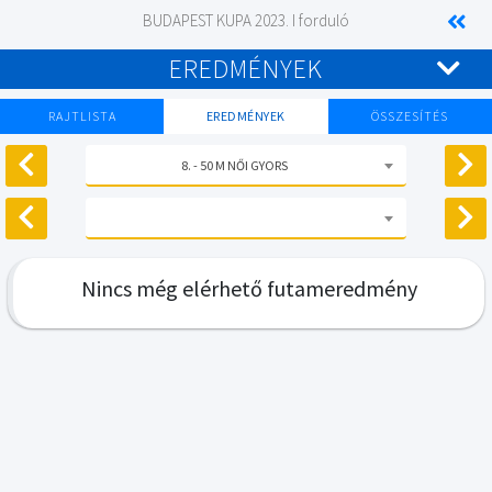
BUDAPEST KUPA 2023. I forduló
EREDMÉNYEK
RAJTLISTA
EREDMÉNYEK
ÖSSZESÍTÉS
8. - 50 M NŐI GYORS
Nincs még elérhető futameredmény