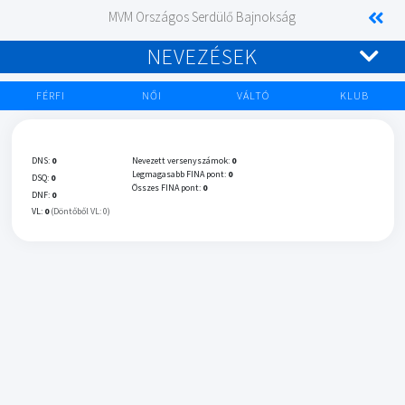
MVM Országos Serdülő Bajnokság
NEVEZÉSEK
FÉRFI
NŐI
VÁLTÓ
KLUB
DNS:
0
Nevezett versenyszámok:
0
Legmagasabb FINA pont:
0
DSQ:
0
Összes FINA pont:
0
DNF:
0
VL:
0
(Döntőből VL: 0)