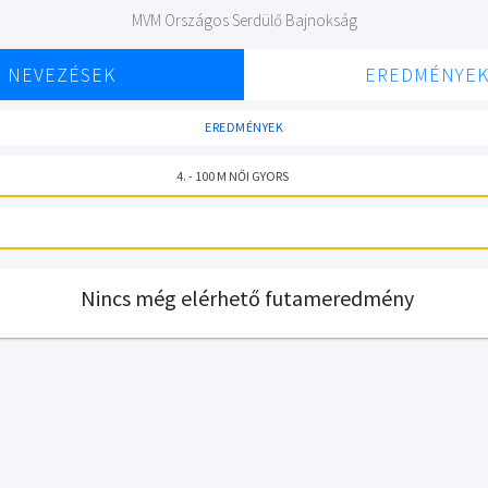
MVM Országos Serdülő Bajnokság
NEVEZÉSEK
EREDMÉNYE
EREDMÉNYEK
4. - 100 M NŐI GYORS
Nincs még elérhető futameredmény