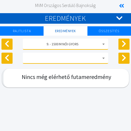
MVM Országos Serdülő Bajnokság
EREDMÉNYEK
RAJTLISTA
EREDMÉNYEK
ÖSSZESÍTÉS
9. - 1500 M NŐI GYORS
Nincs még elérhető futameredmény