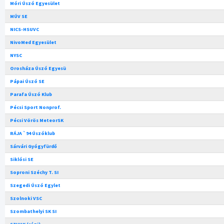
Móri Úszó Egyesület
MÚV SE
NICS-HSUVC
NivoMed Egyesület
NYSC
Orosháza Úszó Egyesü
Pápai Úszó SE
Parafa Úszó Klub
Pécsi Sport Nonprof.
Pécsi Vörös MeteorSK
RÁJA `94 Úszóklub
Sárvári Gyógyfürdő
Siklósi SE
Soproni Széchy T. SI
Szegedi Úszó Egylet
Szolnoki VSC
Szombathelyi SK SI