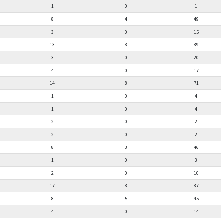
1
0
1
8
4
49
3
0
15
13
8
89
3
0
20
4
0
17
14
8
71
1
0
4
1
0
4
2
0
2
2
0
2
8
3
46
1
0
3
2
0
10
17
8
87
8
5
45
4
0
14