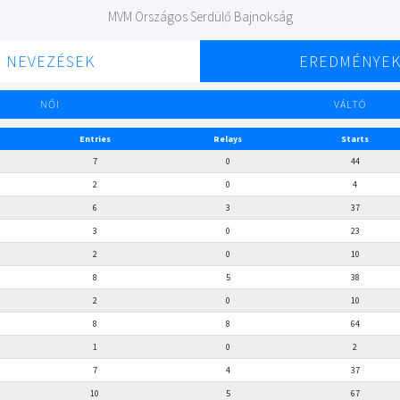
MVM Országos Serdülő Bajnokság
NEVEZÉSEK
EREDMÉNYE
NŐI
VÁLTÓ
Entries
Relays
Starts
7
0
44
2
0
4
6
3
37
3
0
23
2
0
10
8
5
38
2
0
10
8
8
64
1
0
2
7
4
37
10
5
67