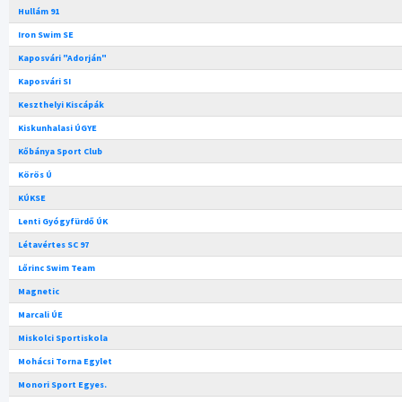
Hullám 91
Iron Swim SE
Kaposvári "Adorján"
Kaposvári SI
Keszthelyi Kiscápák
Kiskunhalasi ÚGYE
Kőbánya Sport Club
Körös Ú
KÚKSE
Lenti Gyógyfürdő ÚK
Létavértes SC 97
Lőrinc Swim Team
Magnetic
Marcali ÚE
Miskolci Sportiskola
Mohácsi Torna Egylet
Monori Sport Egyes.