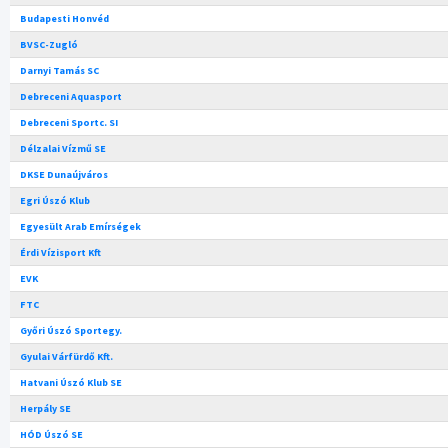
Budapesti Honvéd
BVSC-Zugló
Darnyi Tamás SC
Debreceni Aquasport
Debreceni Sportc. SI
Délzalai Vízmű SE
DKSE Dunaújváros
Egri Úszó Klub
Egyesült Arab Emírségek
Érdi Vízisport Kft
EVK
FTC
Győri Úszó Sportegy.
Gyulai Várfürdő Kft.
Hatvani Úszó Klub SE
Herpály SE
HÓD Úszó SE