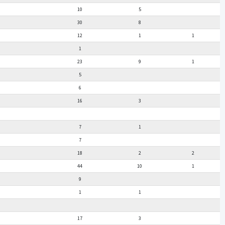
10
5
30
8
12
1
1
1
23
9
1
5
6
16
3
7
1
7
18
2
2
44
10
1
9
1
1
17
3