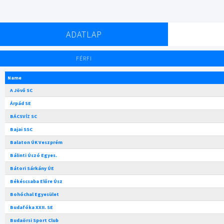
ADATLAP
FÉRFI
Name
A Jövő SC
Árpád SE
BÁCSVÍZ SC
Bajai SSC
Balaton ÚK Veszprém
Bálinti Úszó Egyes.
Bátori Sárkány ÚE
Békéscsaba Előre Úsz
Bohóchal Egyesület
Budafóka XXII. SE
Budaörsi Sport Club