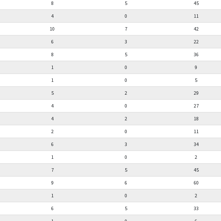
8
5
45
4
0
11
10
7
42
6
3
22
8
5
36
1
0
9
1
0
5
5
2
29
4
0
27
4
2
18
2
0
11
6
3
34
1
0
2
7
5
45
9
6
60
1
0
2
6
5
33