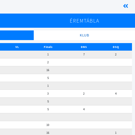
K
ÉREMTÁBLA
KLUB
VL
Finals
DNS
DSQ
1
7
2
2
16
5
1
3
2
4
5
5
4
10
16
1