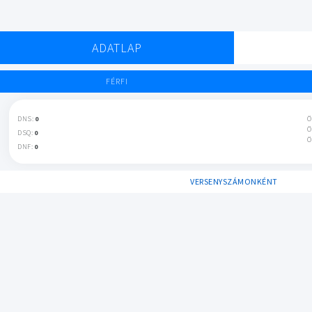
ADATLAP
FÉRFI
DNS:
0
Ö
Ö
DSQ:
0
Ö
DNF:
0
VERSENYSZÁMONKÉNT