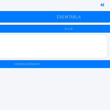
K
ÉREMTÁBLA
KLUB
VERSENYZŐNKÉNT