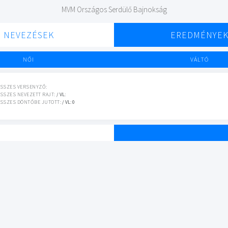
MVM Országos Serdülő Bajnokság
NEVEZÉSEK
EREDMÉNYE
NŐI
VÁLTÓ
SSZES VERSENYZŐ:
SSZES NEVEZETT RAJT:
/ VL:
SSZES DÖNTŐBE JUTOTT:
/ VL: 0