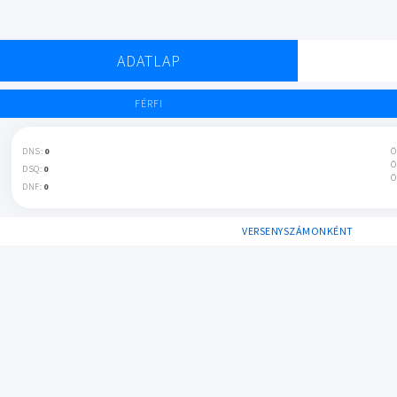
ADATLAP
FÉRFI
DNS:
0
Ö
Ö
DSQ:
0
Ö
DNF:
0
VERSENYSZÁMONKÉNT