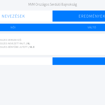
MVM Országos Serdülő Bajnokság
NEVEZÉSEK
EREDMÉNYE
NŐI
VÁLTÓ
SSZES VERSENYZŐ:
SSZES NEVEZETT RAJT:
/ VL:
SSZES DÖNTŐBE JUTOTT:
/ VL: 0