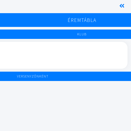
K
ÉREMTÁBLA
KLUB
VERSENYZŐNKÉNT