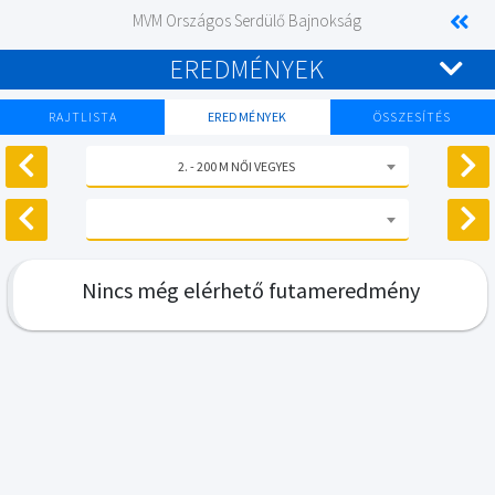
MVM Országos Serdülő Bajnokság
EREDMÉNYEK
RAJTLISTA
EREDMÉNYEK
ÖSSZESÍTÉS
2. - 200 M NŐI VEGYES
Nincs még elérhető futameredmény