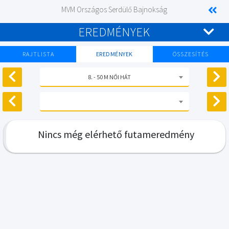
MVM Országos Serdülő Bajnokság
EREDMÉNYEK
RAJTLISTA
EREDMÉNYEK
ÖSSZESÍTÉS
8. - 50 M NŐI HÁT
Nincs még elérhető futameredmény