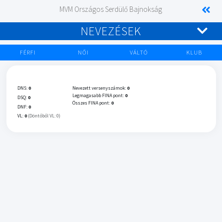
MVM Országos Serdülő Bajnokság
NEVEZÉSEK
FÉRFI
NŐI
VÁLTÓ
KLUB
DNS:
0
Nevezett versenyszámok:
0
Legmagasabb FINA pont:
0
DSQ:
0
Összes FINA pont:
0
DNF:
0
VL:
0
(Döntőből VL: 0)