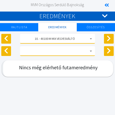
MVM Országos Serdülő Bajnokság
EREDMÉNYEK
RAJTLISTA
EREDMÉNYEK
ÖSSZESÍTÉS
10. - 4X100 M MIX VEGYESVÁLTÓ
Nincs még elérhető futameredmény