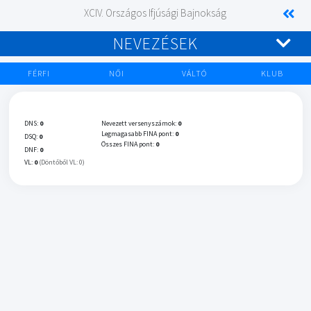
XCIV. Országos Ifjúsági Bajnokság
NEVEZÉSEK
FÉRFI
NŐI
VÁLTÓ
KLUB
DNS:
0
Nevezett versenyszámok:
0
Legmagasabb FINA pont:
0
DSQ:
0
Összes FINA pont:
0
DNF:
0
VL:
0
(Döntőből VL: 0)