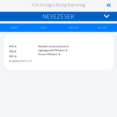
XCIV. Országos Ifjúsági Bajnokság
NEVEZÉSEK
FÉRFI
NŐI
VÁLTÓ
KLUB
DNS:
0
Nevezett versenyszámok:
0
Legmagasabb FINA pont:
0
DSQ:
0
Összes FINA pont:
0
DNF:
0
VL:
0
(Döntőből VL: 0)