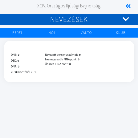
XCIV. Országos Ifjúsági Bajnokság
NEVEZÉSEK
FÉRFI
NŐI
VÁLTÓ
KLUB
DNS:
0
Nevezett versenyszámok:
0
Legmagasabb FINA pont:
0
DSQ:
0
Összes FINA pont:
0
DNF:
0
VL:
0
(Döntőből VL: 0)