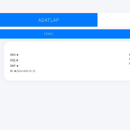
ADATLAP
FÉRFI
DNS:
0
DSQ:
0
DNF:
0
VL:
0
(Döntőből VL: 0)