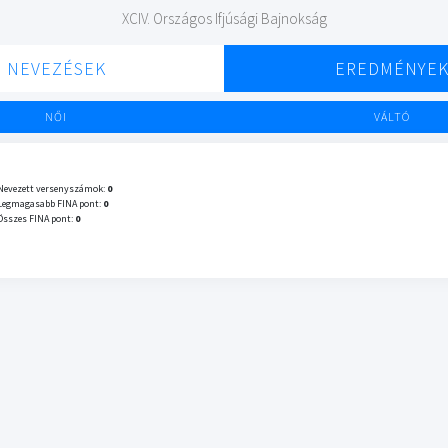
XCIV. Országos Ifjúsági Bajnokság
NEVEZÉSEK
EREDMÉNYE
NŐI
VÁLTÓ
Nevezett versenyszámok:
0
Legmagasabb FINA pont:
0
Összes FINA pont:
0