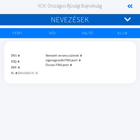
XCIV. Országos Ifjúsági Bajnokság
NEVEZÉSEK
FÉRFI
NŐI
VÁLTÓ
KLUB
DNS:
0
Nevezett versenyszámok:
0
Legmagasabb FINA pont:
0
DSQ:
0
Összes FINA pont:
0
DNF:
0
VL:
0
(Döntőből VL: 0)