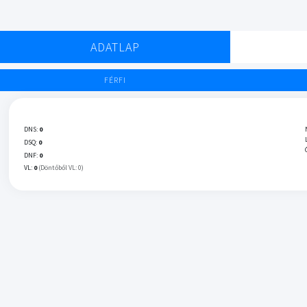
ADATLAP
FÉRFI
DNS:
0
DSQ:
0
DNF:
0
VL:
0
(Döntőből VL: 0)