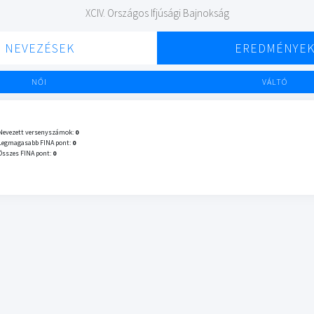
XCIV. Országos Ifjúsági Bajnokság
NEVEZÉSEK
EREDMÉNYE
NŐI
VÁLTÓ
Nevezett versenyszámok:
0
Legmagasabb FINA pont:
0
Összes FINA pont:
0