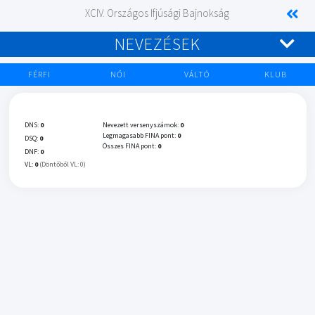
XCIV. Országos Ifjúsági Bajnokság
NEVEZÉSEK
FÉRFI
NŐI
VÁLTÓ
KLUB
DNS:
0
Nevezett versenyszámok:
0
Legmagasabb FINA pont:
0
DSQ:
0
Összes FINA pont:
0
DNF:
0
VL:
0
(Döntőből VL: 0)