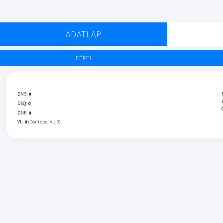
ADATLAP
FÉRFI
DNS:
0
DSQ:
0
DNF:
0
VL:
0
(Döntőből VL: 0)