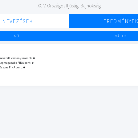
XCIV. Országos Ifjúsági Bajnokság
NEVEZÉSEK
EREDMÉNYE
NŐI
VÁLTÓ
Nevezett versenyszámok:
0
Legmagasabb FINA pont:
0
Összes FINA pont:
0