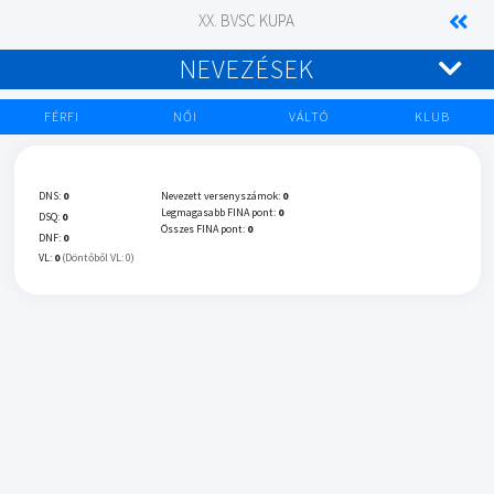
XX. BVSC KUPA
NEVEZÉSEK
FÉRFI
NŐI
VÁLTÓ
KLUB
DNS:
0
Nevezett versenyszámok:
0
Legmagasabb FINA pont:
0
DSQ:
0
Összes FINA pont:
0
DNF:
0
VL:
0
(Döntőből VL: 0)