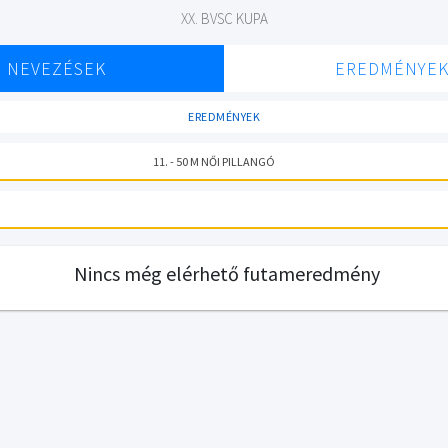
XX. BVSC KUPA
NEVEZÉSEK
EREDMÉNYE
EREDMÉNYEK
11. - 50 M NŐI PILLANGÓ
Nincs még elérhető futameredmény