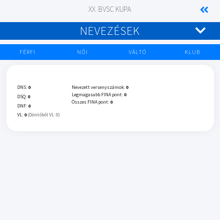
XX. BVSC KUPA
NEVEZÉSEK
FÉRFI
NŐI
VÁLTÓ
KLUB
DNS:
0
Nevezett versenyszámok:
0
Legmagasabb FINA pont:
0
DSQ:
0
Összes FINA pont:
0
DNF:
0
VL:
0
(Döntőből VL: 0)