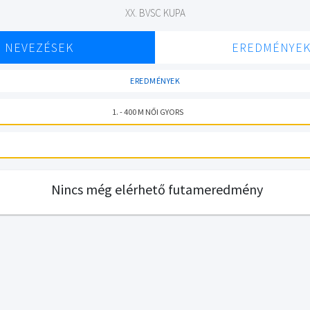
XX. BVSC KUPA
NEVEZÉSEK
EREDMÉNYE
EREDMÉNYEK
1. - 400 M NŐI GYORS
Nincs még elérhető futameredmény