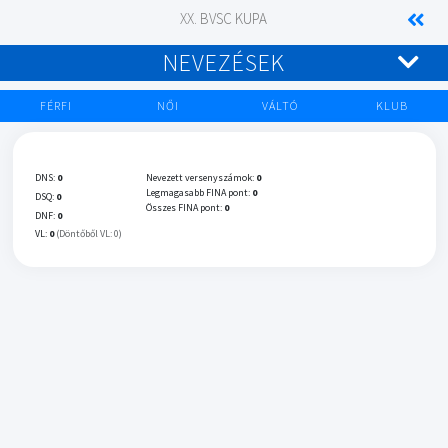
XX. BVSC KUPA
NEVEZÉSEK
FÉRFI
NŐI
VÁLTÓ
KLUB
DNS:
0
Nevezett versenyszámok:
0
Legmagasabb FINA pont:
0
DSQ:
0
Összes FINA pont:
0
DNF:
0
VL:
0
(Döntőből VL: 0)